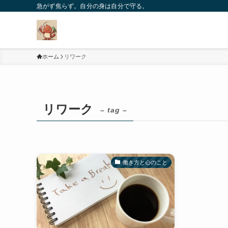
急がず焦らず。自分の身は自分で守る。
ホーム
リワーク
リワーク
– tag –
働き方と心のこと